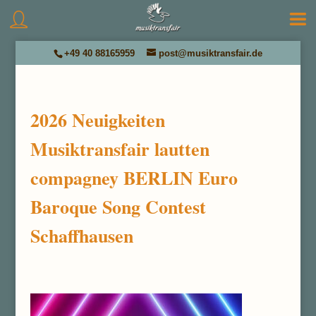
+49 40 88165959
post@musiktransfair.de
2026 Neuigkeiten
Musiktransfair lautten
compagney BERLIN Euro
Baroque Song Contest
Schaffhausen