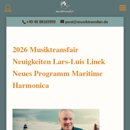
+49 40 88165959
post@musiktransfair.de
2026 Musiktransfair
Neuigkeiten Lars-Luis Linek
Neues Programm Maritime
Harmonica