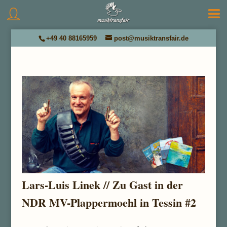
+49 40 88165959
post@musiktransfair.de
Lars-Luis Linek // Zu Gast in der
NDR MV-Plappermoehl in Tessin #2