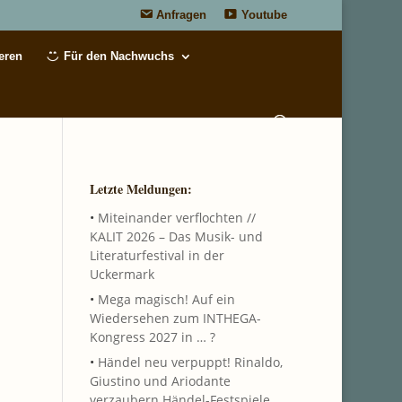
Anfragen
Youtube
eren
Für den Nachwuchs
Letzte Meldungen:
•
Miteinander verflochten //
KALIT 2026 – Das Musik- und
Literaturfestival in der
Uckermark
•
Mega magisch! Auf ein
Wiedersehen zum INTHEGA-
Kongress 2027 in … ?
•
Händel neu verpuppt! Rinaldo,
Giustino und Ariodante
verzaubern Händel-Festspiele