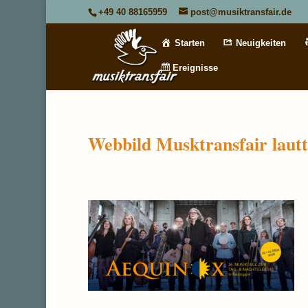
+49 40 88165959
post@musiktransfair.de
Starten
Neuigkeiten
Ereignisse
Webbild Musktransfair laut