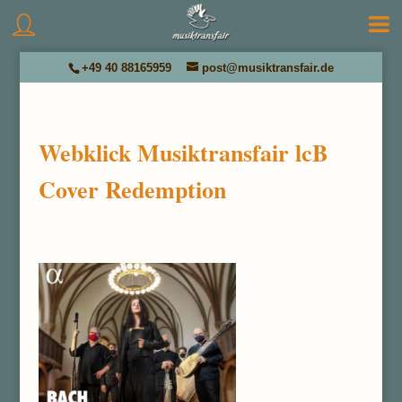
+49 40 88165959
post@musiktransfair.de
Webklick Musiktransfair lcB
Cover Redemption