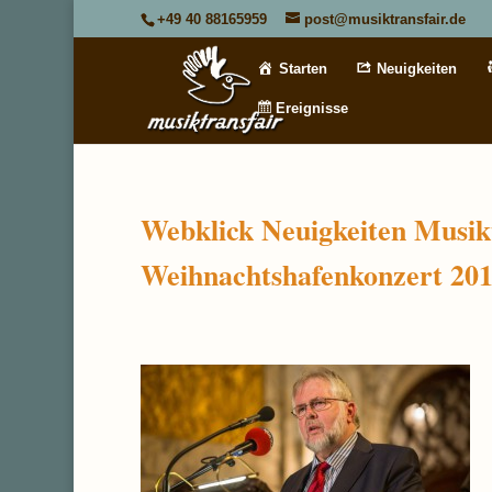
+49 40 88165959
post@musiktransfair.de
Starten
Neuigkeiten
Ereignisse
Webklick Neuigkeiten Musik
Weihnachtshafenkonzert 20