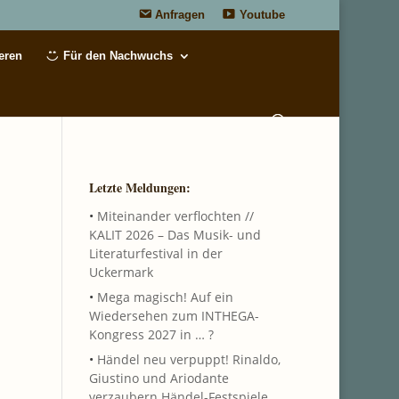
Anfragen
Youtube
eren
Für den Nachwuchs
Letzte Meldungen:
•
Miteinander verflochten //
KALIT 2026 – Das Musik- und
Literaturfestival in der
Uckermark
•
Mega magisch! Auf ein
Wiedersehen zum INTHEGA-
Kongress 2027 in … ?
•
Händel neu verpuppt! Rinaldo,
Giustino und Ariodante
verzaubern Händel-Festspiele