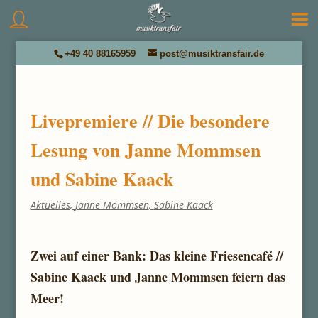
+49 40 88165959
post@musiktransfair.de
Livepremiere // Die besondere
Lesung von Janne Mommsen
und Sabine Kaack
Aktuelles
,
Janne Mommsen
,
Sabine Kaack
Zwei auf einer Bank: Das kleine Friesencafé //
Sabine Kaack und Janne Mommsen feiern das
Meer!