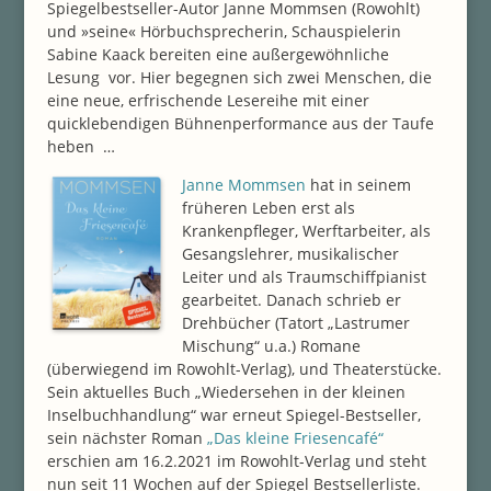
Spiegelbestseller-Autor Janne Mommsen (Rowohlt)
und »seine« Hörbuchsprecherin, Schauspielerin
Sabine Kaack bereiten eine außergewöhnliche
Lesung vor. Hier begegnen sich zwei Menschen, die
eine neue, erfrischende Lesereihe mit einer
quicklebendigen Bühnenperformance aus der Taufe
heben …
Janne Mommsen
hat in seinem
früheren Leben erst als
Krankenpfleger, Werftarbeiter, als
Gesangslehrer, musikalischer
Leiter und als Traumschiffpianist
gearbeitet. Danach schrieb er
Drehbücher (Tatort „Lastrumer
Mischung“ u.a.) Romane
(überwiegend im Rowohlt-Verlag), und Theaterstücke.
Sein aktuelles Buch „Wiedersehen in der kleinen
Inselbuchhandlung“ war erneut Spiegel-Bestseller,
sein nächster Roman
„Das kleine Friesencafé“
erschien am 16.2.2021 im Rowohlt-Verlag und steht
nun seit 11 Wochen auf der Spiegel Bestsellerliste.