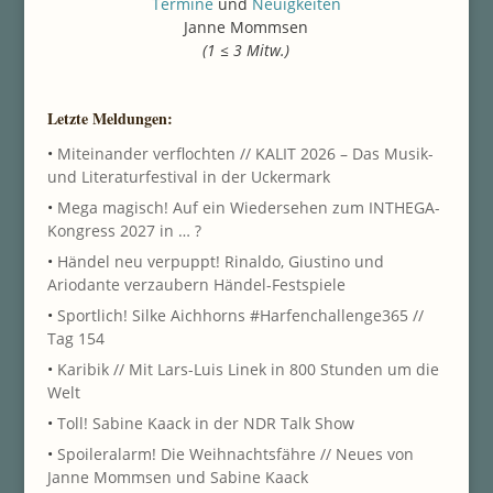
Termine
und
Neuigkeiten
Janne Mommsen
(1 ≤ 3 Mitw.)
Letzte Meldungen:
•
Miteinander verflochten // KALIT 2026 – Das Musik-
und Literaturfestival in der Uckermark
•
Mega magisch! Auf ein Wiedersehen zum INTHEGA-
Kongress 2027 in … ?
•
Händel neu verpuppt! Rinaldo, Giustino und
Ariodante verzaubern Händel-Festspiele
•
Sportlich! Silke Aichhorns #Harfenchallenge365 //
Tag 154
•
Karibik // Mit Lars-Luis Linek in 800 Stunden um die
Welt
•
Toll! Sabine Kaack in der NDR Talk Show
•
Spoileralarm! Die Weihnachtsfähre // Neues von
Janne Mommsen und Sabine Kaack