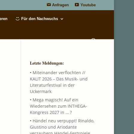
Anfragen
Youtube
eren
Für den Nachwuchs
Letzte Meldungen:
•
Miteinander verflochten //
KALIT 2026 – Das Musik- und
Literaturfestival in der
Uckermark
•
Mega magisch! Auf ein
Wiedersehen zum INTHEGA-
Kongress 2027 in … ?
•
Händel neu verpuppt! Rinaldo,
Giustino und Ariodante
verzaubern Händel-Festspiele