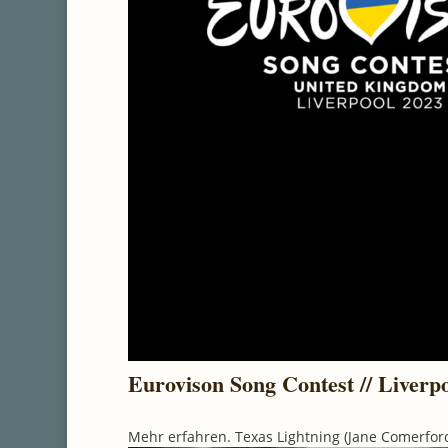
Eurovison Song Contest // Liverp
Mehr erfahren. Texas Lightning (Jane Comerford