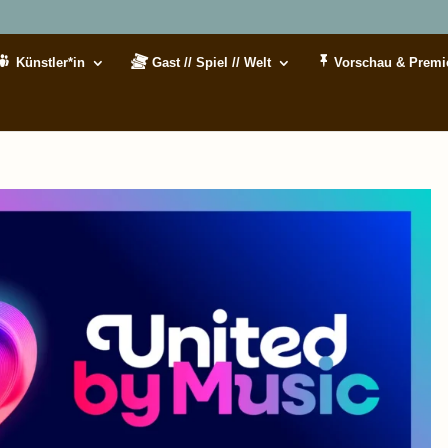
Künstler*in
Gast // Spiel // Welt
Vorschau & Premi