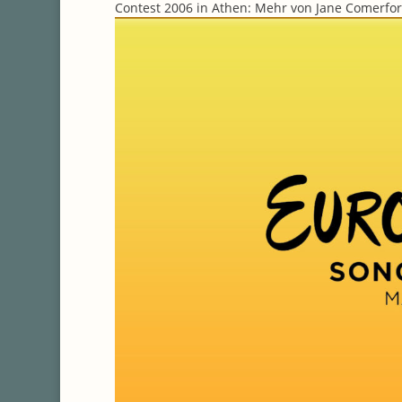
Contest 2006 in Athen: Mehr von Jane Comerford