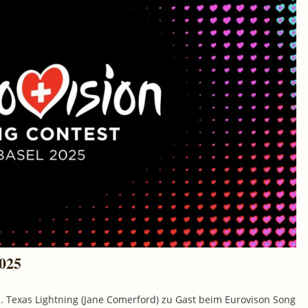
2025
n. Texas Lightning (Jane Comerford) zu Gast beim Eurovison Song