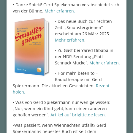
• Danke Spieki! Gerd Spiekermann verabschiedet sich
von der Bühne.
Mehr erfahren.
•
Das neue Buch zur rechten
Zeit! „Smuustergrienen“
erscheint am 26.März 2025.
Mehr erfahren
.
• Zu Gast bei Yared Dibaba in
der NDR-Sendung „Platt
Schnack Mucke“.
Mehr erfahren.
• Hör mal’n beten to –
Radiotherapie mit Gerd
Spiekermann. Die aktuellen Geschichten.
Rezept
holen.
• Was v
on Gerd Spiekermann nur wenige wissen:
„Nur, wenn ein Kind geht, kann einem anderen
geholfen werden“.
Artikel auf brigitte.de lesen.
•Was passiert, wenn Wiehnachten utfallt? Gerd
Spiekermanns neuestes Buch ist seit dem