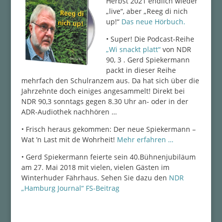
Herbst 2021 endlich wieder
„live“, aber „Reeg di nich
up!“
Das neue Hörbuch.
• Super! Die Podcast-Reihe
„Wi snackt platt“
von NDR
90, 3 . Gerd Spiekermann
packt in dieser Reihe
mehrfach den Schulranzem aus. Da hat sich über die
Jahrzehnte doch einiges angesammelt! Direkt bei
NDR 90,3 sonntags gegen 8.30 Uhr an- oder in der
ADR-Audiothek nachhören …
• Frisch heraus gekommen: Der neue Spiekermann –
Wat ’n Last mit de Wohrheit!
Mehr erfahren …
• Gerd Spiekermann feierte sein 40.Bühnenjubiläum
am 27. Mai 2018 mit vielen, vielen Gästen im
Winterhuder Fährhaus. Sehen Sie dazu den
NDR
„Hamburg Journal“ FS-Beitrag