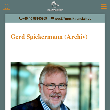
+49 40 88165959
post@musiktransfair.de
Gerd Spiekermann (Archiv)