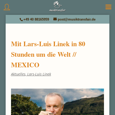
+49 40 88165959
post@musiktransfair.de
Mit Lars-Luis Linek in 80
Stunden um die Welt //
MEXICO
Aktuelles
,
Lars-Luis Linek