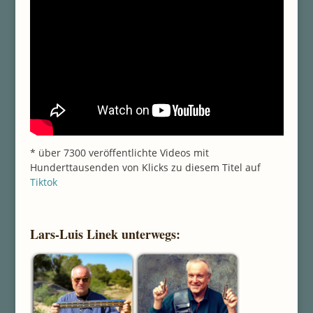
* über 7300 veröffentlichte Videos mit
Hunderttausenden von Klicks zu diesem Titel auf
Tiktok
Lars-Luis Linek unterwegs: