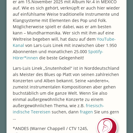
er am 15.November 2025 mit Album Nr.4 in MEXICO
auf. Wie es sich gehört, verknüpft er auch hier wieder
auf einfühlsame Weise traditionelle Instrumente und
Klangsysteme mit Elementen des Pop und Folk.
Möglicherweise spielt er dabei, was er am besten
kann – Mundharmonika. Wer sich mit ihm auf eine
Weltreise begeben will, hat dazu auf dem
YouTube-
Kanal
von Lars-Luis Linek mit inzwischen über 1.950
Abonnenten und monatlichen 25.000
Spotify-
Hörer*innen
die beste Gelegenheit!
Lars-Luis Linek „Snutenhobel“ ist in Norddeutschland
als Meister des Blues op Platt von seinen zahlreichen
Konzerten und Alben bekannt. Seine »anderen«,
zumeist instrumentalen Kompositionen aber gehen
buchstäblich um die ganze Welt. Wenn Sie also
einmal außergewöhnliche Konzerte zu einem
außergewöhnlichen Thema, wie z.B.
friesisch-
indische Teereisen
suchen, dann
fragen
Sie uns gern
…
*ANDES (Warner Chappell / CTV 1245,