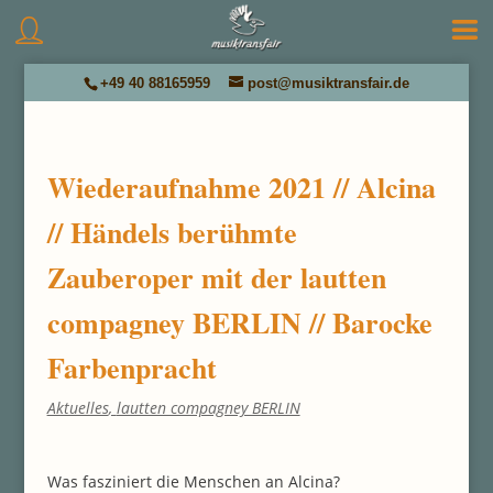
+49 40 88165959
post@musiktransfair.de
Wiederaufnahme 2021 // Alcina
// Händels berühmte
Zauberoper mit der lautten
compagney BERLIN // Barocke
Farbenpracht
Aktuelles
,
lautten compagney BERLIN
Was fasziniert die Menschen an Alcina?