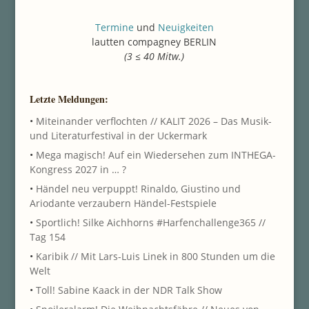
Termine
und
Neuigkeiten
lautten compagney BERLIN
(3 ≤ 40 Mitw.)
Letzte Meldungen:
•
Miteinander verflochten // KALIT 2026 – Das Musik-
und Literaturfestival in der Uckermark
•
Mega magisch! Auf ein Wiedersehen zum INTHEGA-
Kongress 2027 in … ?
•
Händel neu verpuppt! Rinaldo, Giustino und
Ariodante verzaubern Händel-Festspiele
•
Sportlich! Silke Aichhorns #Harfenchallenge365 //
Tag 154
•
Karibik // Mit Lars-Luis Linek in 800 Stunden um die
Welt
•
Toll! Sabine Kaack in der NDR Talk Show