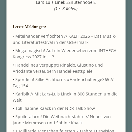
Lars-Luis Linek »Snutenhobel«
(1 ≤ 3 Mitw.)
Letzte Meldungen:
•
Miteinander verflochten // KALIT 2026 – Das Musik-
und Literaturfestival in der Uckermark
•
Mega magisch! Auf ein Wiedersehen zum INTHEGA-
Kongress 2027 in … ?
•
Händel neu verpuppt! Rinaldo, Giustino und
Ariodante verzaubern Händel-Festspiele
•
Sportlich! Silke Aichhorns #Harfenchallenge365 //
Tag 154
•
Karibik // Mit Lars-Luis Linek in 800 Stunden um die
Welt
•
Toll! Sabine Kaack in der NDR Talk Show
•
Spoileralarm! Die Weihnachtsfähre // Neues von
Janne Mommsen und Sabine Kaack
•
1 Milliarde Menschen feierten 70 Jahre Eurovision