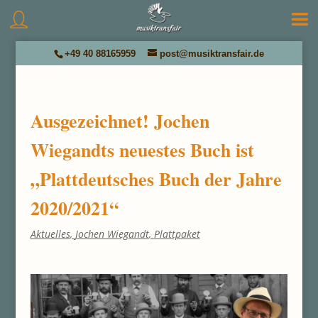
+49 40 88165959
post@musiktransfair.de
Ausgezeichnet! Jochen
Wiegandts neuestes Buch ist
„Plattdeutsches Buch der Jahre
2020/2021“
Aktuelles
,
Jochen Wiegandt
,
Plattpaket